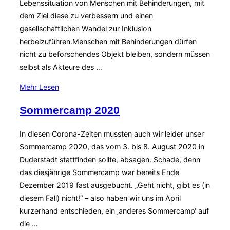
Lebenssituation von Menschen mit Behinderungen, mit
dem Ziel diese zu verbessern und einen
gesellschaftlichen Wandel zur Inklusion
herbeizuführen.Menschen mit Behinderungen dürfen
nicht zu beforschendes Objekt bleiben, sondern müssen
selbst als Akteure des …
über
Mehr
Lesen
„An
Sommercamp 2020
Wissenschaft
und
In diesen Corona-Zeiten mussten auch wir leider unser
Forschung
Sommercamp 2020, das vom 3. bis 8. August 2020 in
teilhaben,
Duderstadt stattfinden sollte, absagen. Schade, denn
informieren,
das diesjährige Sommercamp war bereits Ende
qualifizieren,
Dezember 2019 fast ausgebucht. „Geht nicht, gibt es (in
beteiligen“
diesem Fall) nicht!“ – also haben wir uns im April
kurzerhand entschieden, ein ‚anderes Sommercamp‘ auf
die …