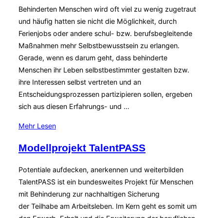
Selbstvertretung
Behinderten Menschen wird oft viel zu wenig zugetraut
behinderter
und häufig hatten sie nicht die Möglichkeit, durch
Menschen““
Ferienjobs oder andere schul- bzw. berufsbegleitende
Maßnahmen mehr Selbstbewusstsein zu erlangen.
Gerade, wenn es darum geht, dass behinderte
Menschen ihr Leben selbstbestimmter gestalten bzw.
ihre Interessen selbst vertreten und an
Entscheidungsprozessen partizipieren sollen, ergeben
sich aus diesen Erfahrungs- und …
über
Mehr
Lesen
„Peer
Modellprojekt TalentPASS
Counseling
und
Potentiale aufdecken, anerkennen und weiterbilden
Empowerment“
TalentPASS ist ein bundesweites Projekt für Menschen
mit Behinderung zur nachhaltigen Sicherung
der Teilhabe am Arbeitsleben. Im Kern geht es somit um