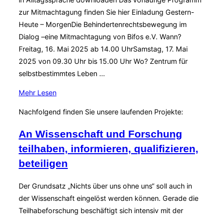
zur Mitmachtagung finden Sie hier Einladung Gestern-
Heute – MorgenDie Behindertenrechtsbewegung im
Dialog –eine Mitmachtagung von Bifos e.V. Wann?
Freitag, 16. Mai 2025 ab 14.00 UhrSamstag, 17. Mai
2025 von 09.30 Uhr bis 15.00 Uhr Wo? Zentrum für
selbstbestimmtes Leben …
über
Mehr
Lesen
„Ausgebucht!!!
Nachfolgend finden Sie unsere laufenden Projekte:
–
Gestern
An Wissenschaft und Forschung
–
teilhaben, informieren, qualifizieren,
heute
beteiligen
–
morgen:
Der Grundsatz „Nichts über uns ohne uns“ soll auch in
Mitmachtagung“
der Wissenschaft eingelöst werden können. Gerade die
Teilhabeforschung beschäftigt sich intensiv mit der