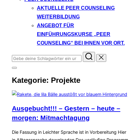
AKTUELLE PEER COUNSELING
WEITERBILDUNG
ANGEBOT FÜR
EINFÜHRUNGSKURSE „PEER
COUNSELING“ BEI IHNEN VOR ORT.
Suchen
nach:
Seitenleiste
&
Kategorie:
Projekte
Navigation
umschalten
Ausgebucht!!! – Gestern – heute –
morgen: Mitmachtagung
Die Fassung in Leichter Sprache ist in Vorbereitung Hier
in Alltagssprache downloaden Das vorläufige Programm