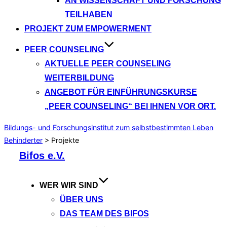
AN WISSENSCHAFT UND FORSCHUNG
TEILHABEN
PROJEKT ZUM EMPOWERMENT
PEER COUNSELING
AKTUELLE PEER COUNSELING
WEITERBILDUNG
ANGEBOT FÜR EINFÜHRUNGSKURSE
„PEER COUNSELING“ BEI IHNEN VOR ORT.
Bildungs- und Forschungsinstitut zum selbstbestimmten Leben
Behinderter
>
Projekte
Zum
Bifos e.V.
Inhalt
springen
WER WIR SIND
ÜBER UNS
DAS TEAM DES BIFOS