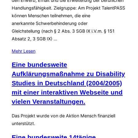
den Erwerb, Erhalt und die Erweiterung der beruflichen
Handlungsfähigkeit. Zielgruppe: Am Projekt TalentPASS
können Menschen teilnehmen, die eine
anerkannte Schwerbehinderung oder
Gleichstellung (nach § 2 Abs. 3 SGB IX i.V.m. § 151
Absatz 2, 3 SGB IX) …
über
Mehr
Lesen
„Modellprojekt
Eine bundesweite
TalentPASS“
Aufklärungsmaßnahme zu Disability
Studies in Deutschland (2004/2005)
mit einer interaktiven Webseite und
vielen Veranstaltungen.
Das Projekt wurde von de Aktion Mensch finanziell
unterstützt.
Eine bundesweite 14tägige