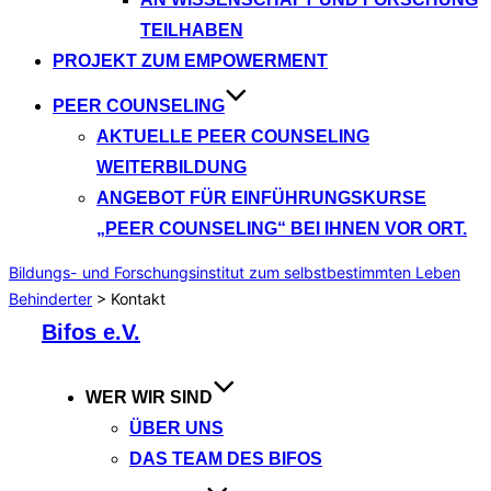
TEILHABEN
PROJEKT ZUM EMPOWERMENT
PEER COUNSELING
AKTUELLE PEER COUNSELING
WEITERBILDUNG
ANGEBOT FÜR EINFÜHRUNGSKURSE
„PEER COUNSELING“ BEI IHNEN VOR ORT.
Bildungs- und Forschungsinstitut zum selbstbestimmten Leben
Behinderter
>
Kontakt
Zum
Bifos e.V.
Inhalt
springen
WER WIR SIND
ÜBER UNS
DAS TEAM DES BIFOS