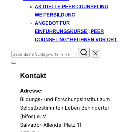
AKTUELLE PEER COUNSELING
WEITERBILDUNG
ANGEBOT FÜR
EINFÜHRUNGSKURSE „PEER
COUNSELING“ BEI IHNEN VOR ORT.
Suchen
nach:
Seitenleiste
&
Kontakt
Navigation
umschalten
Adresse:
Bildungs- und Forschungsinstitut zum
Selbstbestimmten Leben Behinderter
(bifos) e. V
Salvador-Allende-Platz 11