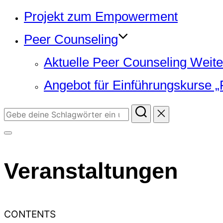
Projekt zum Empowerment
Peer Counseling
Aktuelle Peer Counseling Weite
Angebot für Einführungskurse „
Suchen
nach:
Seitenleiste
&
Veranstaltungen
Navigation
umschalten
CONTENTS